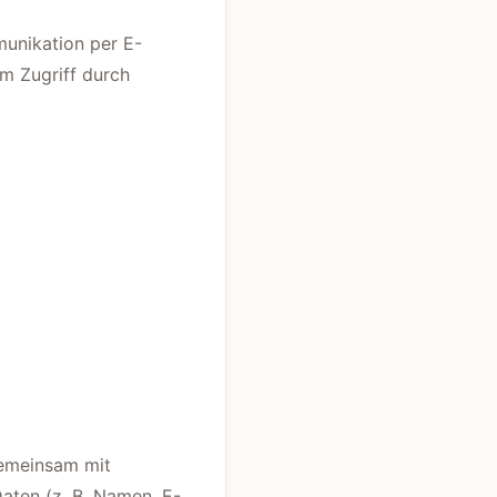
munikation per E-
em Zugriff durch
 gemeinsam mit
aten (z. B. Namen, E-