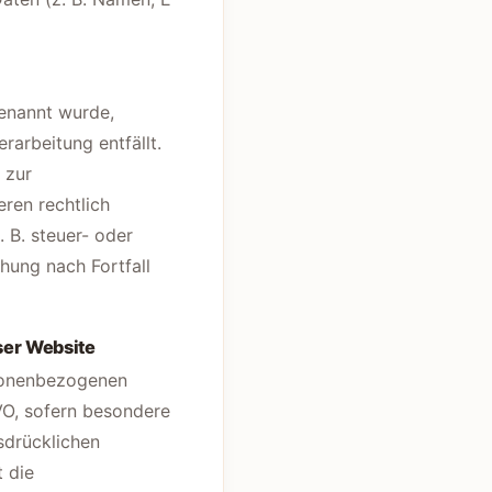
genannt wurde,
rarbeitung entfällt.
 zur
ren rechtlich
 B. steuer- oder
hung nach Fortfall
ser Website
rsonenbezogenen
GVO, sofern besondere
sdrücklichen
t die